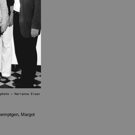
isen
 Koemptgen, Margot