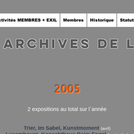
ctivités MEMBRES + EXIL
Membres
Historique
Statut
 archives de 
2005
2 expositions au total sur l´année
Trier, Im Sabel, Kunstmoment
(avril)