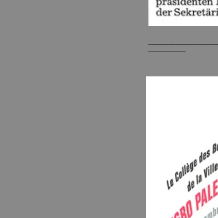
____________________
___________