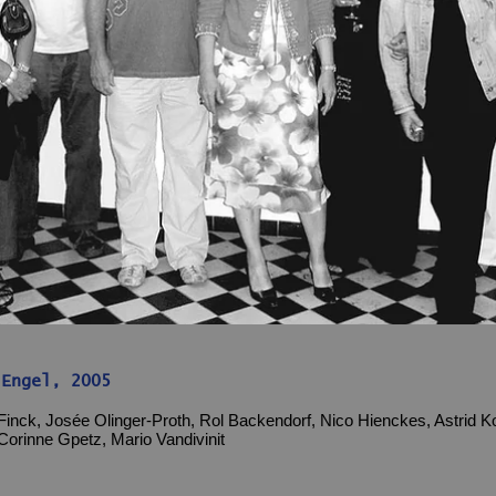
o : Marianne E
 Engel, 2005
-Finck, Josée Olinger-Proth, Rol Backendorf, Nico Hienckes, Astrid
Corinne Gpetz, Mario Vandivinit